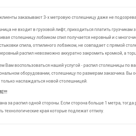
клиенты заказывают 3-х метровую столешницу даже не подозревая
ница не входит в грузовой лифт, приходиться платить грузчикам 
ивая столешницу лобзиком спил получается неровный и с много
стыковки спила, отпилиного лобзиком, не совпадает с прямой сто
неровный распил невозможно аккуратно закромить кромкой, а торц
м Вам воспользоваться нашей услугой - распил столешницы по ва
нальном оборудовании, столешницу по размерам заказчика. Вы о
 только наслаждаться новой столешницей.
!!!
ана за распил одной стороны. Если сторона больше 1 метра, тогда
ть технологические края которые подлежат отпилу.