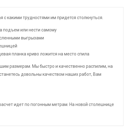
 с какими трудностями им придется столкнуться.
за подъем или нести самому
численными выгрызами
лешницей
евая планка криво ложится на место спила
шим размерам. Мы быстро и качественно распилим, на
станетесь довольны качеством наших работ, Вам
 расчет идет по погонным метрам. На новой столешнице