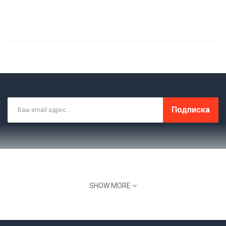
Подписка
SHOW MORE
Склад, Офис: МО Домодедовский Район, С.
Красный Путь, Ул. Лесная 1В