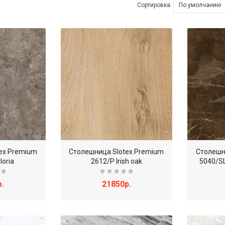
Сортировка:
ex Premium
Столешница Slotex Premium
Столешн
loria
2612/P Irish oak
5040/S
.
21850р.