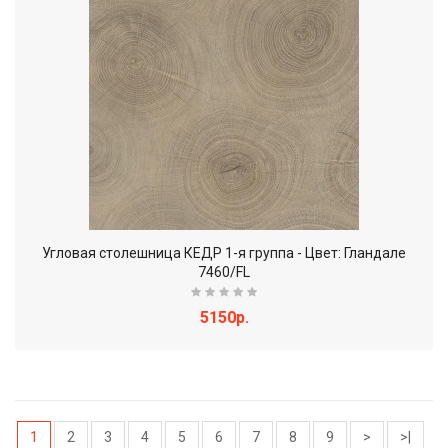
Угловая столешница КЕДР 1-я группа - Цвет: Гландале
7460/FL
5150р.
1
2
3
4
5
6
7
8
9
>
>|