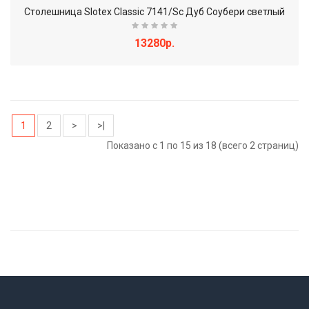
Столешница Slotex Classic 7141/Sc Дуб Соубери светлый
13280р.
1
2
>
>|
Показано с 1 по 15 из 18 (всего 2 страниц)