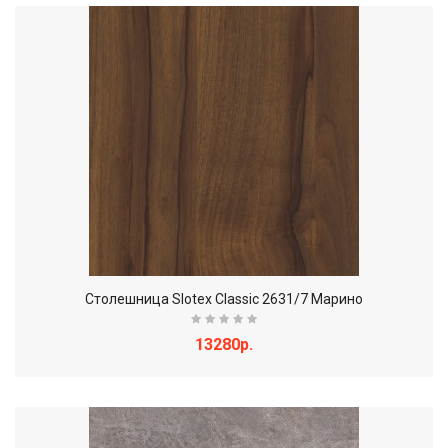
Столешница Slotex Classic 2631/7 Марино
13280р.