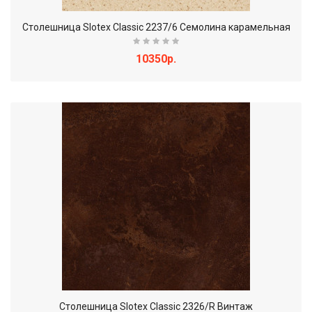
Столешница Slotex Classic 2237/6 Семолина карамельная
10350р.
Столешница Slotex Classic 2326/R Винтаж