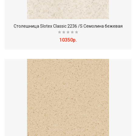
Столешница Slotex Classic 2236 /S Семолина бежевая
10350р.