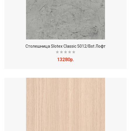
Столешница Slotex Classic 5012/Bst Лофт
13280р.