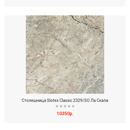
Столешница Slotex Classic 2329/SO Ла Скала
10350р.