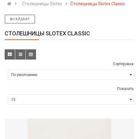
Столешницы Slotex
Столешницы Slotex Classic
САЙДБАР
СТОЛЕШНИЦЫ SLOTEX CLASSIC
Сортировка:
Показать: