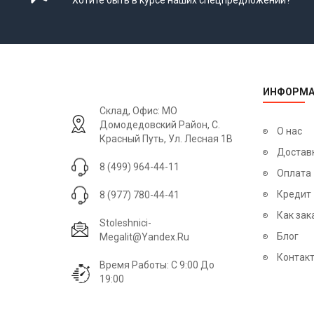
Хотите быть в курсе наших спецпредложений?
ИНФОРМА
Склад, Офис: МО
Домодедовский Район, С.
О нас
Красный Путь, Ул. Лесная 1В
Достав
8 (499) 964-44-11
Оплата
Кредит
8 (977) 780-44-41
Как зак
Stoleshnici-
Блог
Megalit@yandex.ru
Контак
Время Работы: С 9:00 До
19:00