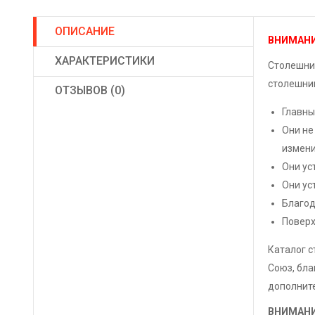
ОПИСАНИЕ
ВНИМАНИЕ
ХАРАКТЕРИСТИКИ
Столешниц
столешниц
ОТЗЫВОВ (0)
Главны
Они не
измени
Они ус
Они ус
Благод
Поверх
Каталог 
Союз, бла
дополните
ВНИМАНИ