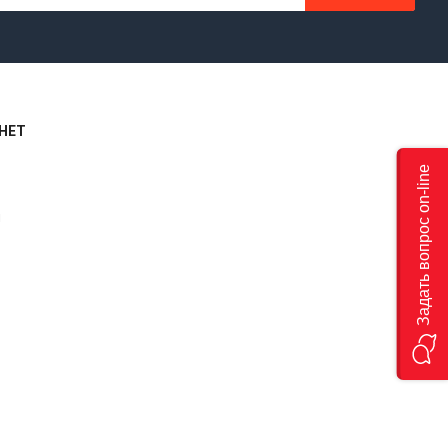
НЕТ
Задать вопрос on-line
я