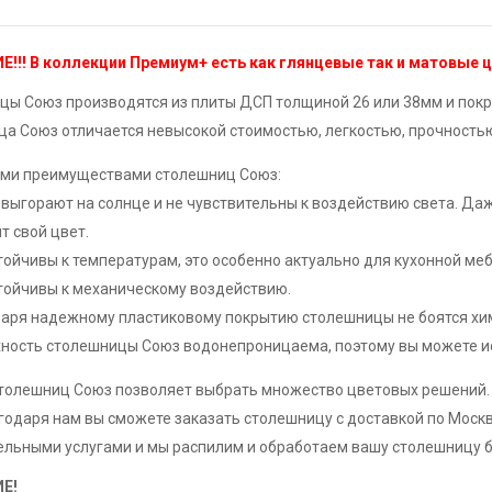
!!! В коллекции Премиум+ есть как глянцевые так и матовые ц
ы Союз производятся из плиты ДСП толщиной 26 или 38мм и покр
а Союз отличается невысокой стоимостью, легкостью, прочность
ми преимуществами столешниц Союз:
 выгорают на солнце и не чувствительны к воздействию света. Д
т свой цвет.
тойчивы к температурам, это особенно актуально для кухонной меб
тойчивы к механическому воздействию.
аря надежному пластиковому покрытию столешницы не боятся хи
ность столешницы Союз водонепроницаема, поэтому вы можете испо
столешниц Союз позволяет выбрать множество цветовых решений.
годаря нам вы сможете заказать столешницу с доставкой по Москв
льными услугами и мы распилим и обработаем вашу столешницу б
Е!