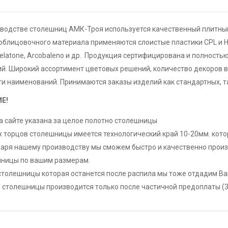
зводстве столешниц АМК-Троя используется качественный плитный
облицовочного материала применяются слоистые пластики CPL и H
elatone, Arcobaleno и др. Продукция сертифицирована и полность
. Широкий ассортимент цветовых решений, количество декоров в
и наименований. Принимаются заказы изделий как стандартных, т
Е!
а сайте указана за целое полотно столешницы
х торцов столешницы имеется технологический край 10-20мм. кот
аря нашему производству мы сможем быстро и качественно произв
ницы по вашим размерам.
столешницы которая останется после распила мы тоже отдадим Ва
 столешницы производится только после частичной предоплаты (30