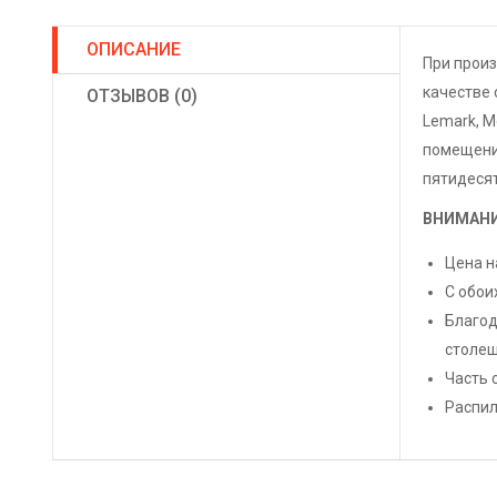
ОПИСАНИЕ
При прои
качестве 
ОТЗЫВОВ (0)
Lemark, M
помещений
пятидесят
ВНИМАНИ
Цена н
С обои
Благод
столеш
Часть 
Распил