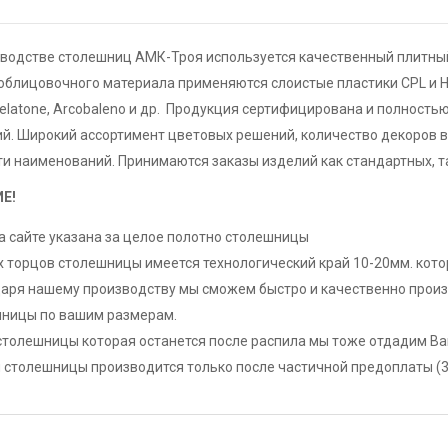
зводстве столешниц АМК-Троя используется качественный плитный
облицовочного материала применяются слоистые пластики CPL и H
elatone, Arcobaleno и др. Продукция сертифицирована и полность
. Широкий ассортимент цветовых решений, количество декоров в
и наименований. Принимаются заказы изделий как стандартных, т
Е!
а сайте указана за целое полотно столешницы
х торцов столешницы имеется технологический край 10-20мм. кот
аря нашему производству мы сможем быстро и качественно произв
ницы по вашим размерам.
столешницы которая останется после распила мы тоже отдадим Ва
 столешницы производится только после частичной предоплаты (30