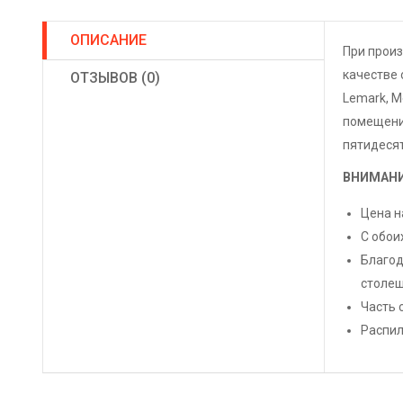
ОПИСАНИЕ
При прои
качестве 
ОТЗЫВОВ (0)
Lemark, M
помещений
пятидесят
ВНИМАНИ
Цена н
С обои
Благод
столеш
Часть 
Распил