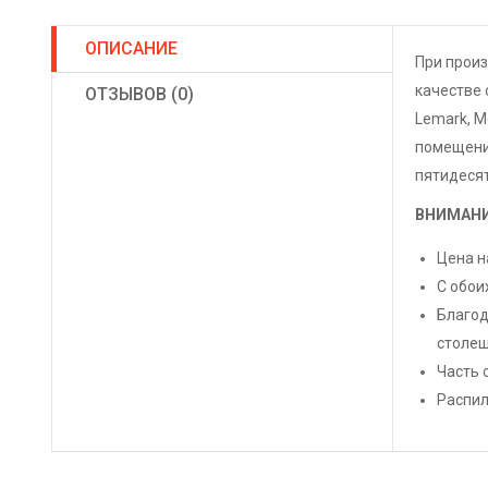
ОПИСАНИЕ
При прои
качестве 
ОТЗЫВОВ (0)
Lemark, M
помещений
пятидесят
ВНИМАНИ
Цена н
С обои
Благод
столеш
Часть 
Распил