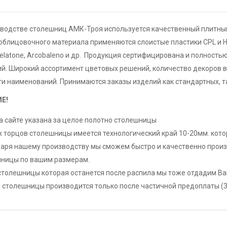
зводстве столешниц АМК-Троя используется качественный плитный
облицовочного материала применяются слоистые пластики CPL и H
elatone, Arcobaleno и др. Продукция сертифицирована и полность
. Широкий ассортимент цветовых решений, количество декоров в
и наименований. Принимаются заказы изделий как стандартных, т
Е!
а сайте указана за целое полотно столешницы
х торцов столешницы имеется технологический край 10-20мм. кот
аря нашему производству мы сможем быстро и качественно произв
ницы по вашим размерам.
столешницы которая останется после распила мы тоже отдадим Ва
 столешницы производится только после частичной предоплаты (30