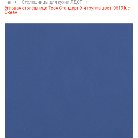
Cтолешницы для кухни ЛДСП
Угловая столешница Троя Стандарт 9-я группа цвет: 0619 luc
Океан