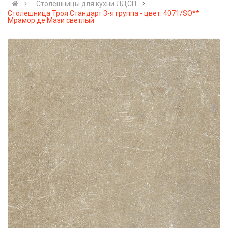
Cтолешницы для кухни ЛДСП
Столешница Троя Стандарт 3-я группа - цвет: 4071/SO**
Мрамор де Мази светлый