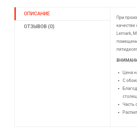
ОПИСАНИЕ
При прои
качестве 
ОТЗЫВОВ (0)
Lemark, M
помещений
пятидесят
ВНИМАНИ
Цена н
С обои
Благод
столеш
Часть 
Распил