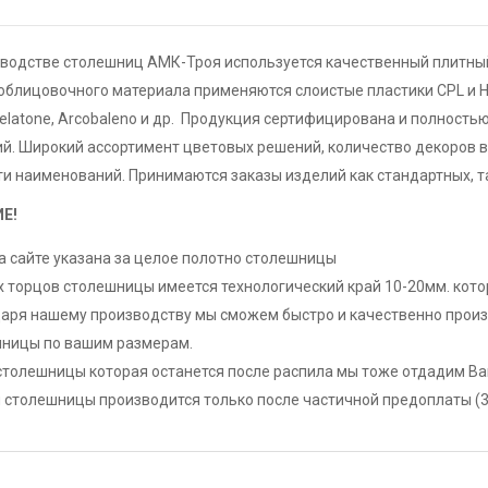
зводстве столешниц АМК-Троя используется качественный плитный
облицовочного материала применяются слоистые пластики CPL и H
elatone, Arcobaleno и др. Продукция сертифицирована и полность
. Широкий ассортимент цветовых решений, количество декоров в
и наименований. Принимаются заказы изделий как стандартных, т
Е!
а сайте указана за целое полотно столешницы
х торцов столешницы имеется технологический край 10-20мм. кот
аря нашему производству мы сможем быстро и качественно произв
ницы по вашим размерам.
столешницы которая останется после распила мы тоже отдадим Ва
 столешницы производится только после частичной предоплаты (30