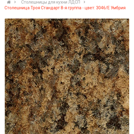
Cтолешницы для кухни ЛДСП
Столешница Троя Стандарт 8-я группа - цвет: 3046/Е Умбрия