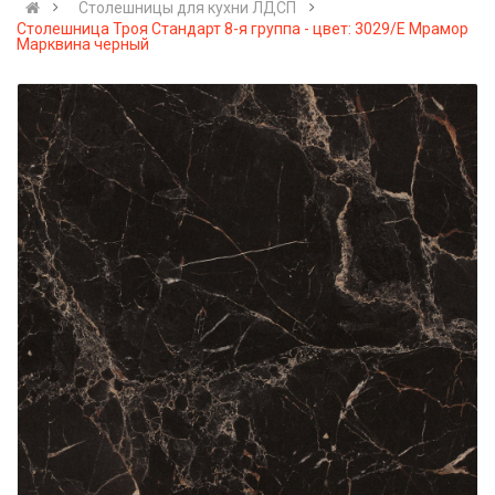
Cтолешницы для кухни ЛДСП
Столешница Троя Стандарт 8-я группа - цвет: 3029/E Мрамор
Марквина черный