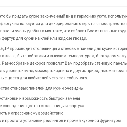
что бы придать кухне законченный вид и гармонию уюта, использую
 фартук используется для декорирования открытого пространства
панели очень удобны в монтаже, что избавит Вас от пыльных тру
 фартук для кухни на клей или жидкие гвозди.
КЕДР производит столешницы и стеновые панели для кухни которы
 к влаге, бытовой химии и высоким температурам, благодаря чему
. Разнообразие декоров позволит Вам подобрать стеновую панел
ть дерева, камня, мрамора, кирпича и других природных материал
ые цвета для любителей чего-то необычного.
ства стеновых панелей для кухни очевидны:
установки и возможность быстрой замены
е совпадение цветов столешницы и фартука
ость к агрессивному воздействию
 и простота установки рейлингов и прочей кухонной фурнитуры