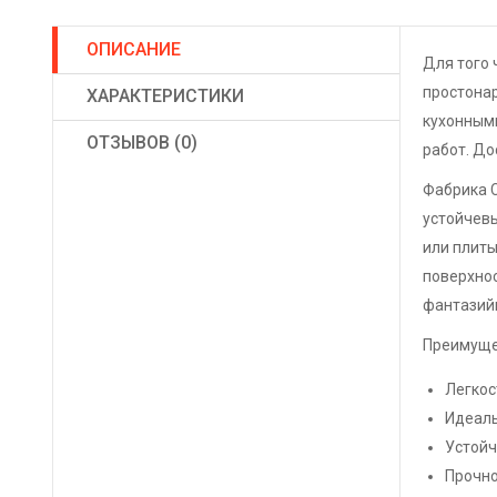
ОПИСАНИЕ
Для того 
простонар
ХАРАКТЕРИСТИКИ
кухонными
ОТЗЫВОВ (0)
работ. До
Фабрика С
устойчевы
или плиты
поверхнос
фантазийн
Преимуще
Легкос
Идеаль
Устойч
Прочно