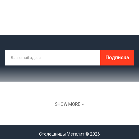
Подписка
SHOW MORE
Склад, Офис: МО Домодедовский Район, С.
Красный Путь, Ул. Лесная 1В
8 (499) 964-44-11
Столешницы Мегалит © 2026