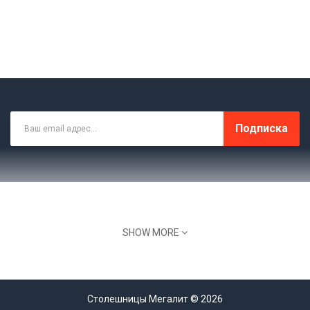
Подписка
SHOW MORE
Склад, Офис: МО Домодедовский Район, С.
Красный Путь, Ул. Лесная 1В
8 (499) 964-44-11
Столешницы Мегалит © 2026