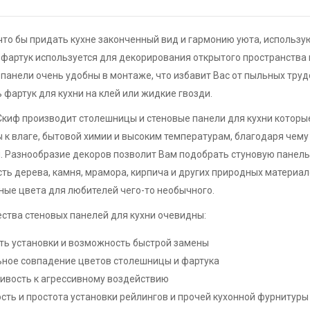
что бы придать кухне законченный вид и гармонию уюта, использую
 фартук используется для декорирования открытого пространства
панели очень удобны в монтаже, что избавит Вас от пыльных тру
 фартук для кухни на клей или жидкие гвозди.
киф производит столешницы и стеновые панели для кухни которы
 к влаге, бытовой химии и высоким температурам, благодаря чему
. Разнообразие декоров позволит Вам подобрать стуновую панел
ть дерева, камня, мрамора, кирпича и других природных материал
ые цвета для любителей чего-то необычного.
ства стеновых панелей для кухни очевидны:
ть установки и возможность быстрой замены
ное совпадение цветов столешницы и фартука
ивость к агрессивному воздействию
сть и простота установки рейлингов и прочей кухонной фурнитуры