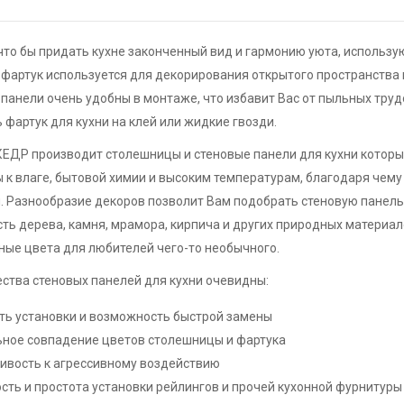
что бы придать кухне законченный вид и гармонию уюта, использую
 фартук используется для декорирования открытого пространства
панели очень удобны в монтаже, что избавит Вас от пыльных тру
 фартук для кухни на клей или жидкие гвозди.
КЕДР производит столешницы и стеновые панели для кухни которы
 к влаге, бытовой химии и высоким температурам, благодаря чему
. Разнообразие декоров позволит Вам подобрать стеновую панел
ть дерева, камня, мрамора, кирпича и других природных материал
ые цвета для любителей чего-то необычного.
ства стеновых панелей для кухни очевидны:
ть установки и возможность быстрой замены
ное совпадение цветов столешницы и фартука
ивость к агрессивному воздействию
сть и простота установки рейлингов и прочей кухонной фурнитуры