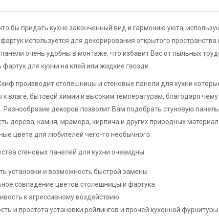
что бы придать кухне законченный вид и гармонию уюта, использую
 фартук используется для декорирования открытого пространства
панели очень удобны в монтаже, что избавит Вас от пыльных тру
 фартук для кухни на клей или жидкие гвозди.
киф производит столешницы и стеновые панели для кухни которы
 к влаге, бытовой химии и высоким температурам, благодаря чему
. Разнообразие декоров позволит Вам подобрать стуновую панел
ть дерева, камня, мрамора, кирпича и других природных материал
ые цвета для любителей чего-то необычного.
ства стеновых панелей для кухни очевидны:
ть установки и возможность быстрой замены
ное совпадение цветов столешницы и фартука
ивость к агрессивному воздействию
сть и простота установки рейлингов и прочей кухонной фурнитуры