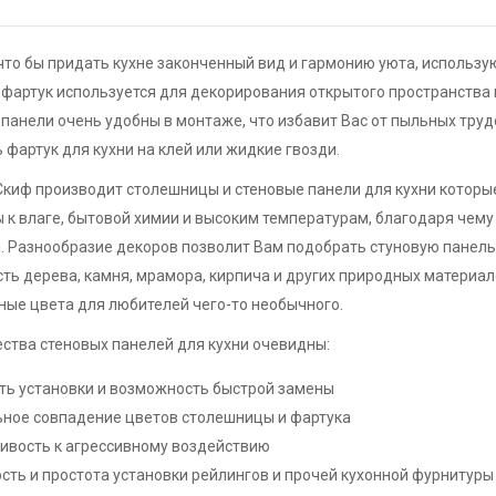
что бы придать кухне законченный вид и гармонию уюта, использую
 фартук используется для декорирования открытого пространства
панели очень удобны в монтаже, что избавит Вас от пыльных тру
 фартук для кухни на клей или жидкие гвозди.
киф производит столешницы и стеновые панели для кухни которы
 к влаге, бытовой химии и высоким температурам, благодаря чему
. Разнообразие декоров позволит Вам подобрать стуновую панел
ть дерева, камня, мрамора, кирпича и других природных материал
ые цвета для любителей чего-то необычного.
ства стеновых панелей для кухни очевидны:
ть установки и возможность быстрой замены
ное совпадение цветов столешницы и фартука
ивость к агрессивному воздействию
сть и простота установки рейлингов и прочей кухонной фурнитуры