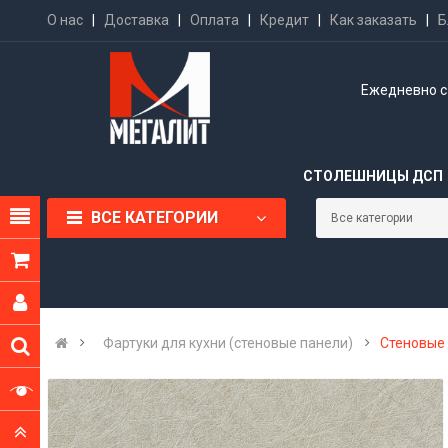
О нас
|
Доставка
|
Оплата
|
Кредит
|
Как заказать
|
Б
Ежедневно с 
СТОЛЕШНИЦЫ ДСП
ВСЕ КАТЕГОРИИ
Фартуки для кухни (стеновые панели)
Стеновые 