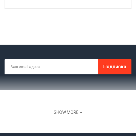
Подписка
SHOW MORE
Склад, Офис: МО Домодедовский Район, С.
Красный Путь, Ул. Лесная 1В