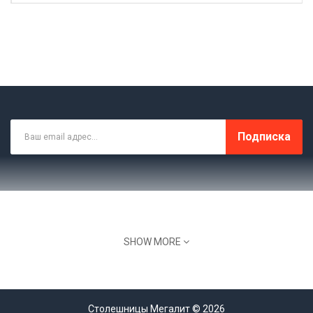
Подписка
SHOW MORE
Склад, Офис: МО Домодедовский Район, С.
Красный Путь, Ул. Лесная 1В
8 (499) 964-44-11
Столешницы Мегалит © 2026